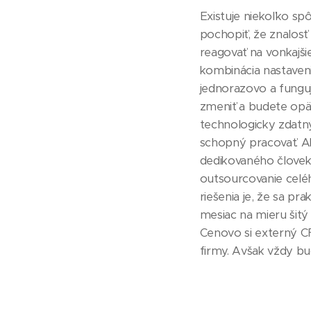
Existuje niekoľko sp
pochopiť, že znalos
reagovať na vonkajši
kombinácia nastaveni
jednorazovo a funguj
zmeniť a budete opä
technologicky zdatný
schopný pracovať. A
dedikovaného človeka
outsourcovanie celéh
riešenia je, že sa p
mesiac na mieru šitý
Cenovo si externý CF
firmy. Avšak vždy bu