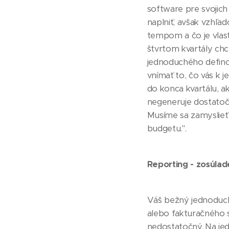
software pre svojich
naplniť, avšak vzhľa
tempom a čo je vlast
štvrtom kvartály chc
jednoduchého definov
vnímať to, čo vás k 
do konca kvartálu, a
negeneruje dostatočn
Musíme sa zamyslieť
budgetu.".
Reporting - zosúlade
Váš bežný jednoduch
alebo fakturačného 
nedostatočný. Na je