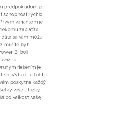
ným predpokladom je
ť schopnosť rýchlo
 Prvým variantom je
niekomu zaplatíte
i, dáta sa vám môžu
ž musíte byť
Power BI boli
 úväzok
 Druhým riešením je
diteľa. Výhodou tohto
FO vám poskytne každý
šetky vaše otázky.
í od veľkosti vašej