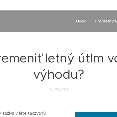
Úvod
Problémy, 
emeniť letný útlm v
výhodu?
04.07.2019
 zažíva v lete takzvanú