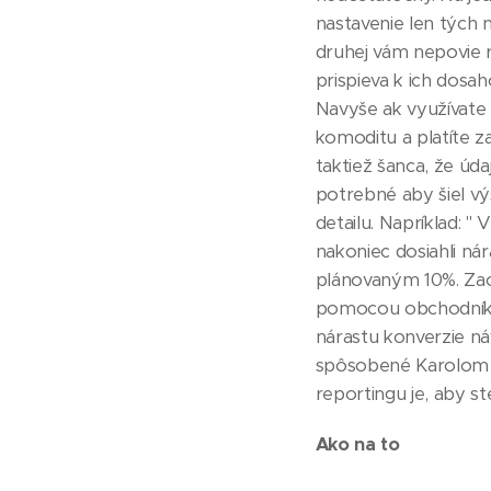
nastavenie len tých n
druhej vám nepovie r
prispieva k ich dosah
Navyše ak využívate 
komoditu a platíte 
taktiež šanca, že úda
potrebné aby šiel v
detailu. Napríklad: "
nakoniec dosiahli nár
plánovaným 10%. Zaos
pomocou obchodníkov 
nárastu konverzie n
spôsobené Karolom B
reportingu je, aby st
Ako na to