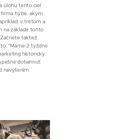
a úlohu tento cieľ
e firma hýbe, akým
príklad: v treťom a
n na základe tohto
 Začnete taktiež
akto: "Máme 2 týždne
arketing historicky
spešne dotiahnuť.
ad navýšením