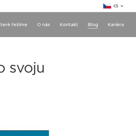
CS
které řešíme
O nás
Kontakt
Blog
Kariéra
o svoju