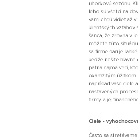
uhorkovú sezónu. Kl
lebo sú všetci na dov
vami chcú vidieť až 
klientských vzťahov
šanca, že zrovna v l
môžete túto situáciu
sa firme darí je ľahké
keďže riešite hlavne
patria najmä veci, k
okamžitým úžitkom -
napríklad vaše ciele 
nastavených proceso
firmy a jej finančnéh
Ciele - vyhodnocov
Často sa stretávame 