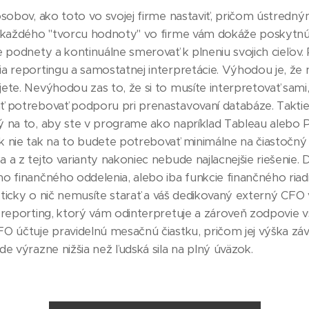
ôsobov, ako toto vo svojej firme nastaviť, pričom ústred
ť každého "tvorcu hodnoty" vo firme vám dokáže poskytnú
e podnety a kontinuálne smerovať k plneniu svojich cieľov.
a reportingu a samostatnej interpretácie. Výhodou je, že 
ete. Nevýhodou zas to, že si to musíte interpretovať sam
ť potrebovať podporu pri prenastavovaní databáze. Taktie
 na to, aby ste v programe ako napríklad Tableau alebo 
k nie tak na to budete potrebovať minimálne na čiastočný
 a z tejto varianty nakoniec nebude najlacnejšie riešenie.
o finančného oddelenia, alebo iba funkcie finančného ria
rakticky o nič nemusíte starať a váš dedikovaný externý C
 reporting, ktorý vám odinterpretuje a zároveň zodpovie v
O účtuje pravidelnú mesačnú čiastku, pričom jej výška závis
de výrazne nižšia než ľudská sila na plný úväzok.