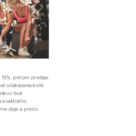
l 15%, pričom predaje
li očakávania kvôli
íkov boli
 kvalitného
rme deje a prečo.