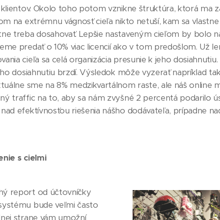
 klientov. Okolo toho potom vznikne štruktúra, ktorá ma z
dom na extrémnu vágnosť cieľa nikto netuší, kam sa vlastn
ne treba dosahovať. Lepšie nastaveným cieľom by bolo na
eme predať o 10% viac licencií ako v tom predošlom. Už le
ania cieľa sa celá organizácia presunie k jeho dosiahnutiu.
jeho dosiahnutiu brzdí. Výsledok môže vyzerať napríklad t
ktuálne sme na 8% medzikvartálnom raste, ale náš online m
ý traffic na to, aby sa nám zvyšné 2 percentá podarilo ú
 nad efektívnosťou riešenia nášho dodávateľa, prípadne n
nie s cielmi
ý report od účtovníčky
systému bude veľmi často
dnej strane vám umožní