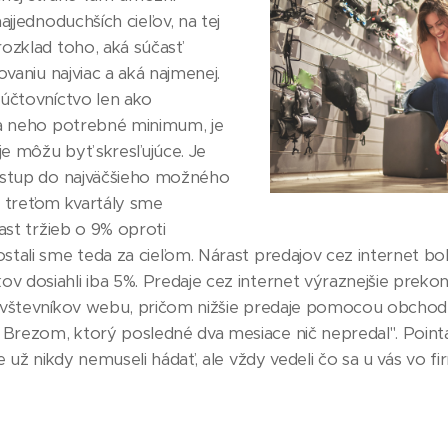
ajjednoduchších cieľov, na tej
ozklad toho, aká súčasť
ovaniu najviac a aká najmenej.
účtovníctvo len ako
za neho potrebné minimum, je
je môžu byť skresľujúce. Je
ýstup do najväčšieho možného
 V treťom kvartály sme
ast tržieb o 9% oproti
tali sme teda za cieľom. Nárast predajov cez internet bo
dosiahli iba 5%. Predaje cez internet výraznejšie prekona
ávštevníkov webu, pričom nižšie predaje pomocou obchodn
rezom, ktorý posledné dva mesiace nič nepredal". Pointa
e už nikdy nemuseli hádať, ale vždy vedeli čo sa u vás vo fi