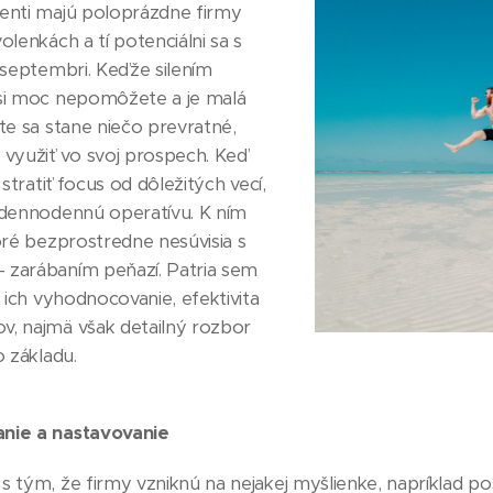
ienti majú poloprázdne firmy
olenkách a tí potenciálni sa s
v septembri. Keďže silením
 si moc nepomôžete a je malá
ete sa stane niečo prevratné,
 využiť vo svoj prospech. Keď
 stratiť focus od dôležitých vecí,
 dennodennú operatívu. K ním
toré bezprostredne nesúvisia s
 zarábaním peňazí. Patria sem
a ich vyhodnocovanie, efektivita
v, najmä však detailný rozbor
o základu.
anie a nastavovanie
s tým, že firmy vzniknú na nejakej myšlienke, napríklad po