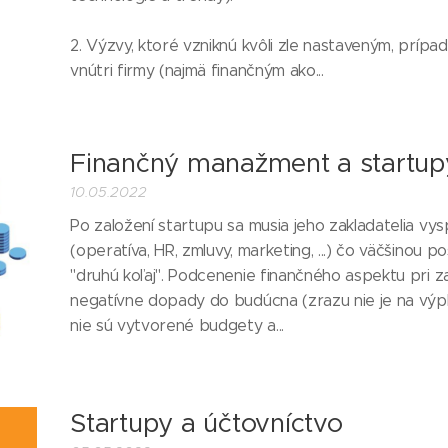
2. Výzvy, ktoré vzniknú kvôli zle nastaveným, pr
vnútri firmy (najmä finančným ako...
Finančný manažment a startup
10.05.2022
Po založení startupu sa musia jeho zakladatelia v
(operatíva, HR, zmluvy, marketing, ...) čo väčšinou
"druhú koľaj". Podcenenie finančného aspektu pri 
negatívne dopady do budúcna (zrazu nie je na výpla
nie sú vytvorené budgety a...
Startupy a účtovníctvo