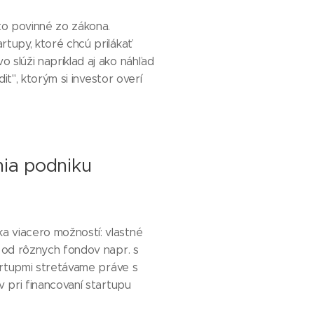
 to povinné zo zákona.
rtupy, ktoré chcú prilákať
 slúži napríklad aj ako náhľad
dit", ktorým si investor overí
ia podniku
a viacero možností: vlastné
a od rôznych fondov napr. s
tartupmi stretávame práve s
v pri financovaní startupu