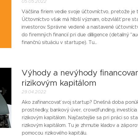
05.05.2022
Väčšina firiem vedie svoje účtovníctvo, pretože je
Účtovníctvo však má hlbší význam, obzvlášť pre sta
investorov. Správne vedené a nastavené účtovníctvo
do firemných financií pri due dilligence (detailný "au
finančnú situáciu v startupe). Tu...
Výhody a nevýhody financovan
rizikovým kapitálom
29.04.2022
Ako zafinancovať svoj startup? Dnešná doba ponúk
prostriedky, bankový úver, crowdfunding, investíci
rizikovým kapitálom. Najčastejšie sa pri práci so s
rizikovým kapitálom. Tu je zhrnutie kladov a záporo
pomocou rizikového kapitálu.