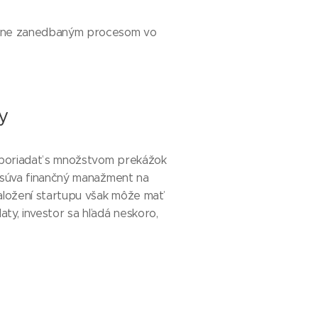
ípadne zanedbaným procesom vo
y
ysporiadať s množstvom prekážok
 posúva finančný manažment na
založení startupu však môže mať
ty, investor sa hľadá neskoro,