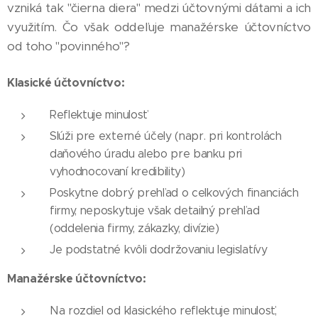
vzniká tak "čierna diera" medzi účtovnými dátami a ich
využitím. Čo však oddeľuje manažérske účtovníctvo
od toho "povinného"?
Klasické účtovníctvo:
Reflektuje minulosť
Slúži pre externé účely (napr. pri kontrolách
daňového úradu alebo pre banku pri
vyhodnocovaní kredibility)
Poskytne dobrý prehľad o celkových financiách
firmy, neposkytuje však detailný prehľad
(oddelenia firmy, zákazky, divízie)
Je podstatné kvôli dodržovaniu legislatívy
Manažérske účtovníctvo:
Na rozdiel od klasického reflektuje minulosť,