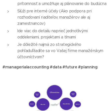
prítomnosť a umožňuje aj plánovanie do budúcna
Slúži pre interné účely (Ako podpora pri
rozhodovaní riaditeľov, manažérov ale aj
zamestnancov)
Ide viac do detailu naprieč jednotlivými
oddeleniami, projektami a tímami
Je dôležité najmä zo strategického
pohľaduRiadite sa vo Vašej firme manažérskym
účtovníctvom?
#managerialaccounting #data #future #planning